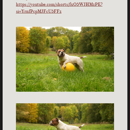
https://youtube.com/shorts/fxO5WJHMzPE?
si=YrnfPcpMJFcU5FFz