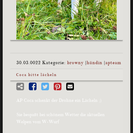
30.03.0022
Kategorie:
browny
|
hündin
|
apteam
Coca bitte lächeln
AP Coca schenkt der Drohne ein Lächeln ;)
Sie bespaßt bei schönem Wetter die aktuellen
Welpen vom W-Wurf