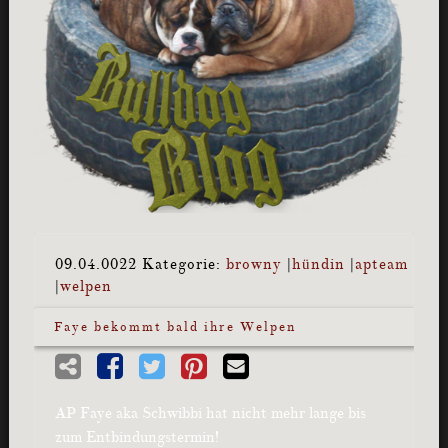
09.04.0022
Kategorie:
browny
|
hündin
|
apteam
|
welpen
Faye bekommt bald ihre Welpen
AP Faye aka Schwibbi hat nicht mehr lange bis
zum Entbindungstermin!