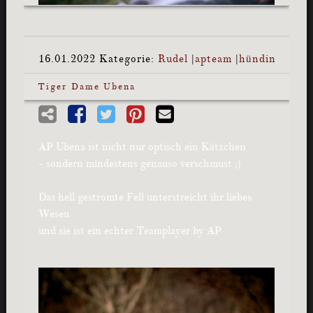
16.01.2022
Kategorie:
Rudel
|
apteam
|
hündin
Tiger Dame Ubena
AP Ubena ist nicht nur optisch ein Kätzchen
- sondern mindestens genauso verschmust ;)
Das hell gestromte Fell unterstreicht ihr liebes
Wesen
und sie ist ein echter Teamplayer by AP