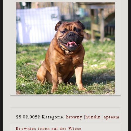
28.02.0022
Kategorie:
browny
|
hündin
|
apteam
Brownies toben auf der Wiese