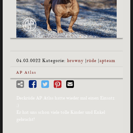
04.03.0022
Kategorie:
browny
|
rüde
|
apteam
AP Atlas
Deckrüde AP Atlas hatte wieder mal einen Einsatz
;)
Er hat uns schon viele tolle Kinder und Enkel
gebracht!