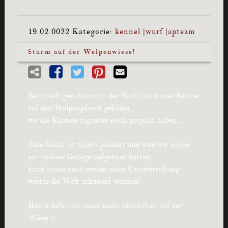
19.02.0022
Kategorie:
kennel
|
wurf
|
apteam
Sturm auf der Welpenwiese!
Beim heftigen Sturm in der Nacht sind zwei Bäume
auf den Welpenpferch gefallen,
wo die Kleinen tagsüber noch gespielt haben…
Zum Glück ist nichts passiert und weil wir schon
ein zweites Gehege aufgebaut hatten,
kann heute auch wieder ohne Unterbrechung
weiter die Welt erkundet werden!
Heute dafür mit umso mehr Stöckchen auf der
Wiese ;)