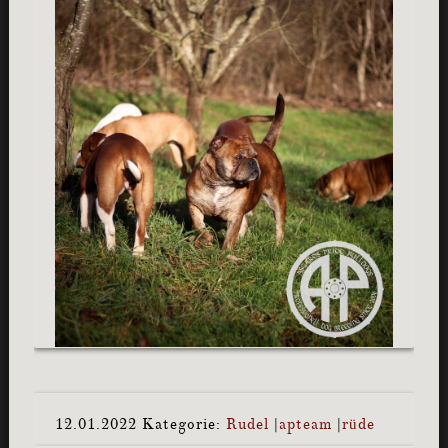
12.01.2022
Kategorie:
Rudel
|
apteam
|
rüde