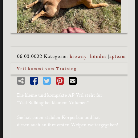
06.03.0022
Kategorie:
browny
|
hündin
|
apteam
Vril kommt vom Training
Die kleine und kompakte AP Vril steht für
"Viel Bulldog bei kleinem Volumen"
Sie hat einen stabilen Körperbau und hat
diesen auch an ihre ersten Welpen weitergegeben!