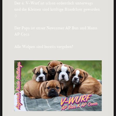
Der 4. V-Wurf ist schon ordentlich unterwegs
und die Kleinen sind kräftige Hündchen geworden
:)
Der Papa ist unser Newcomer AP Bun und Mama
AP Coca
Alle Welpen sind bereits vergeben!