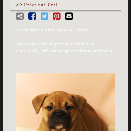
AP Uther und Ural
Unsere beiden Jungs aus dem U-Wurf
Beide zeigen sich in perfekter Zeichnung
ohne Weiß - dafür in komplett schwarz und braun
:)