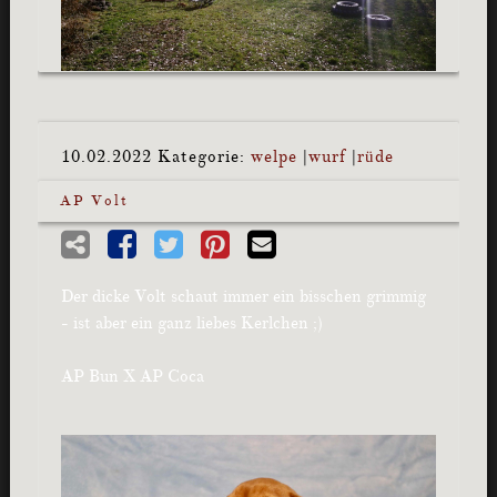
10.02.2022
Kategorie:
welpe
|
wurf
|
rüde
AP Volt
Der dicke Volt schaut immer ein bisschen grimmig
- ist aber ein ganz liebes Kerlchen ;)
AP Bun X AP Coca