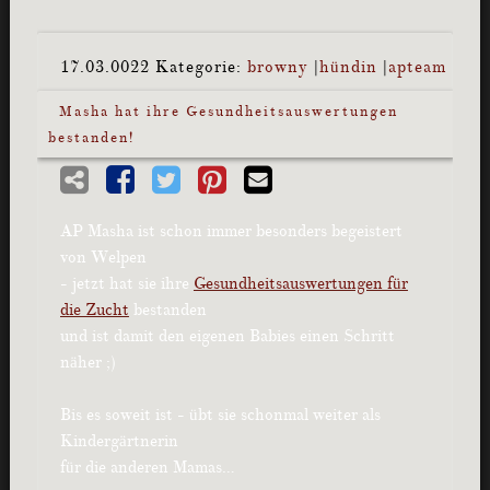
17.03.0022
Kategorie:
browny
|
hündin
|
apteam
Masha hat ihre Gesundheitsauswertungen
bestanden!
AP Masha ist schon immer besonders begeistert
von Welpen
- jetzt hat sie ihre
Gesundheitsauswertungen für
die Zucht
bestanden
und ist damit den eigenen Babies einen Schritt
näher ;)
Bis es soweit ist - übt sie schonmal weiter als
Kindergärtnerin
für die anderen Mamas…